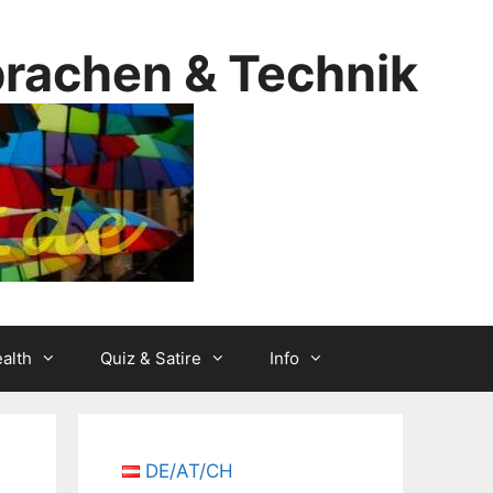
prachen & Technik
alth
Quiz & Satire
Info
DE/AT/CH