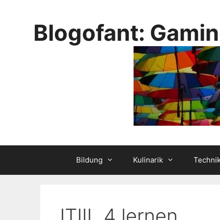
Skip
to
Blogofant: Gamin
content
Bildung
Kulinarik
Techni
ITIIL 4 lernen