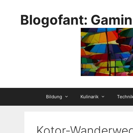
Skip
to
Blogofant: Gamin
content
Bildung
Kulinarik
Techni
Kotor-Wanderwe