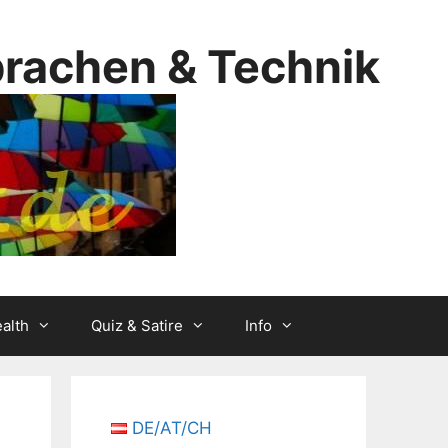
prachen & Technik
alth
Quiz & Satire
Info
DE/AT/CH