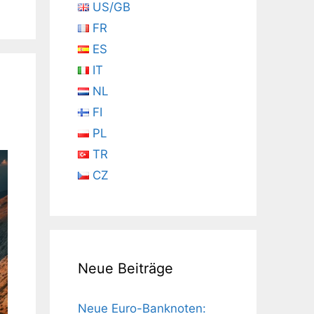
US/GB
FR
ES
IT
NL
FI
PL
TR
CZ
Neue Beiträge
Neue Euro-Banknoten: