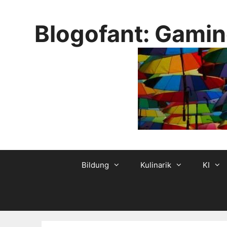
Skip
to
Blogofant: Gamin
content
Bildung
Kulinarik
KI