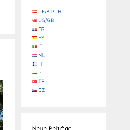
DE/AT/CH
US/GB
FR
ES
IT
NL
FI
PL
TR
CZ
Neue Beiträge