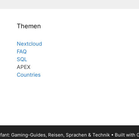
Themen
Nextcloud
FAQ
SQL
APEX
Countries
fant: Gaming-Guides, Reisen, Sprachen & Technik
• Built with
G