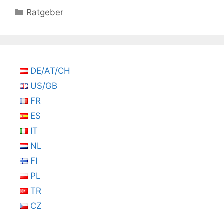
Kategorien
Ratgeber
DE/AT/CH
US/GB
FR
ES
IT
NL
FI
PL
TR
CZ