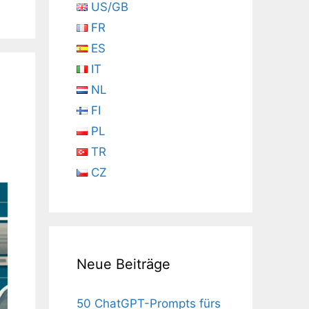
US/GB
FR
ES
IT
NL
FI
PL
TR
CZ
Neue Beiträge
50 ChatGPT-Prompts fürs