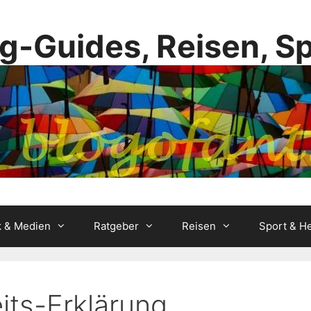
g-Guides, Reisen, S
k & Medien
Ratgeber
Reisen
Sport & He
its-Erklärung