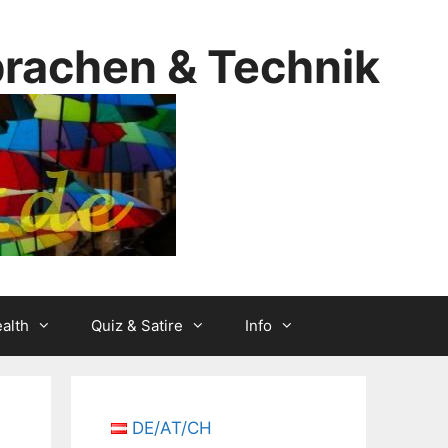
prachen & Technik
alth
Quiz & Satire
Info
DE/AT/CH