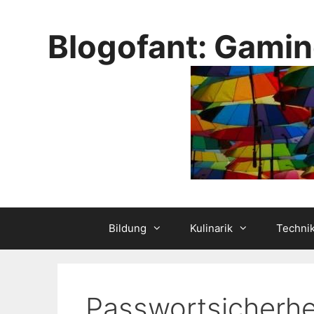
Skip
to
Blogofant: Gamin
content
Bildung
Kulinarik
Techni
Passwortsicherhe