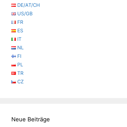
DE/AT/CH
US/GB
FR
ES
IT
NL
FI
PL
TR
CZ
Neue Beiträge