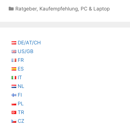
Kategorien
Ratgeber
,
Kaufempfehlung
,
PC & Laptop
DE/AT/CH
US/GB
FR
ES
IT
NL
FI
PL
TR
CZ