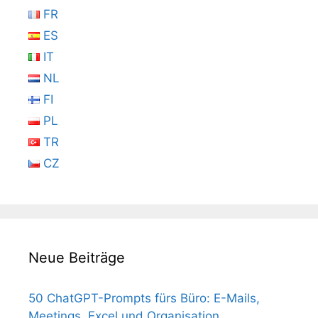
FR
ES
IT
NL
FI
PL
TR
CZ
Neue Beiträge
50 ChatGPT-Prompts fürs Büro: E-Mails,
Meetings, Excel und Organisation