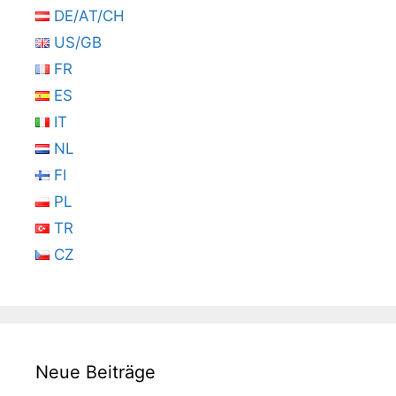
DE/AT/CH
US/GB
FR
ES
IT
NL
FI
PL
TR
CZ
Neue Beiträge