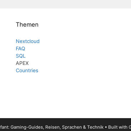
Themen
Nextcloud
FAQ
SQL
APEX
Countries
fant: Gaming-Guides, Reisen, Sprachen & Technik
• Built with
G