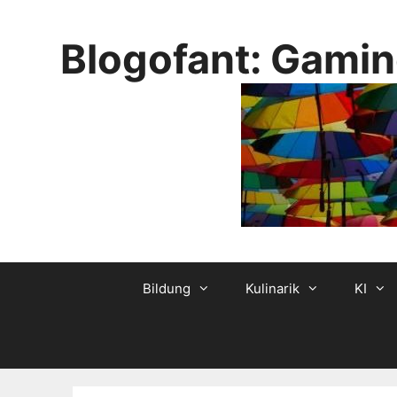
Skip
to
Blogofant: Gamin
content
Bildung
Kulinarik
KI