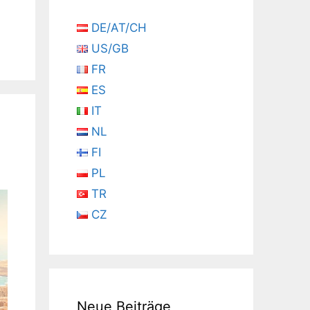
DE/AT/CH
US/GB
FR
ES
IT
NL
FI
PL
TR
CZ
Neue Beiträge