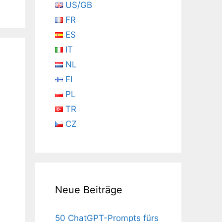
US/GB
FR
ES
IT
NL
FI
PL
TR
CZ
Neue Beiträge
50 ChatGPT-Prompts fürs