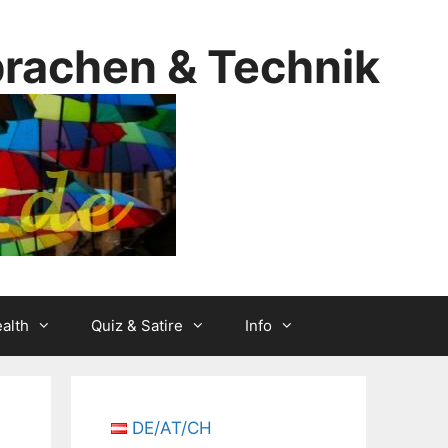
prachen & Technik
alth
Quiz & Satire
Info
DE/AT/CH