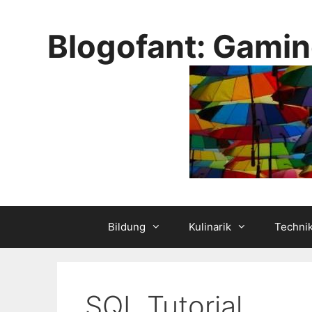
Skip
to
Blogofant: Gamin
content
Bildung
Kulinarik
Techni
SQL Tutorial