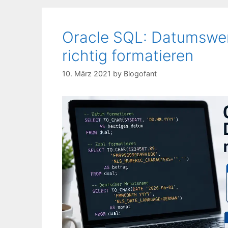
Oracle SQL: Datumswe
richtig formatieren
10. März 2021
by
Blogofant