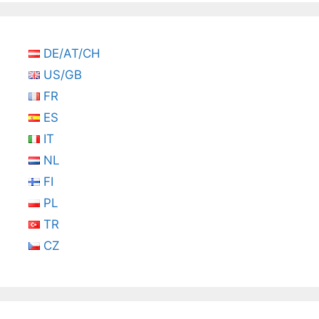
DE/AT/CH
US/GB
FR
ES
IT
NL
FI
PL
TR
CZ