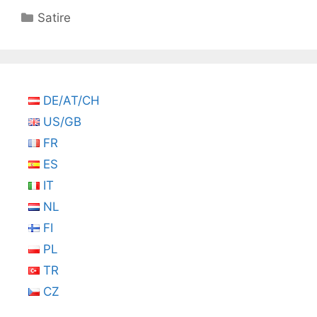
Kategorien
Satire
DE/AT/CH
US/GB
FR
ES
IT
NL
FI
PL
TR
CZ