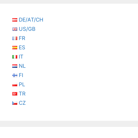
DE/AT/CH
US/GB
FR
ES
IT
NL
FI
PL
TR
CZ