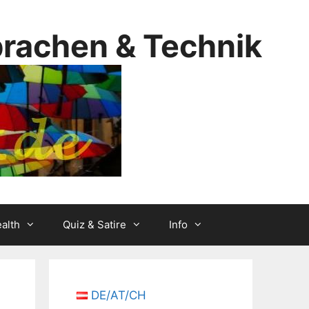
prachen & Technik
alth
Quiz & Satire
Info
DE/AT/CH