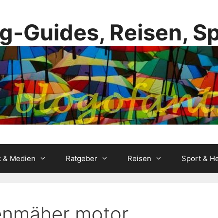
g-Guides, Reisen, S
k & Medien
Ratgeber
Reisen
Sport & He
enmäher motor