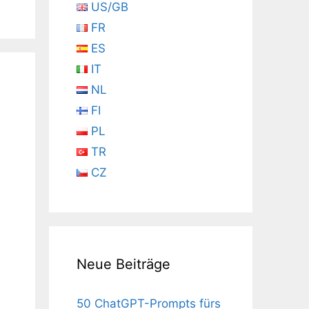
US/GB
FR
ES
IT
NL
FI
PL
TR
CZ
Neue Beiträge
50 ChatGPT-Prompts fürs