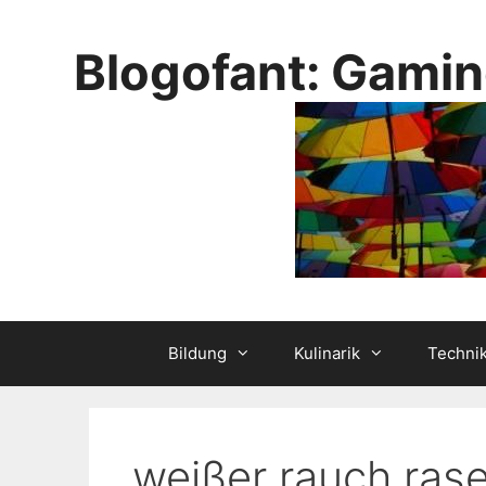
Skip
to
Blogofant: Gamin
content
Bildung
Kulinarik
Techni
weißer rauch ras