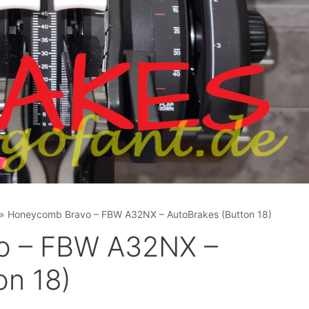
»
Honeycomb Bravo – FBW A32NX – AutoBrakes (Button 18)
o – FBW A32NX –
on 18)