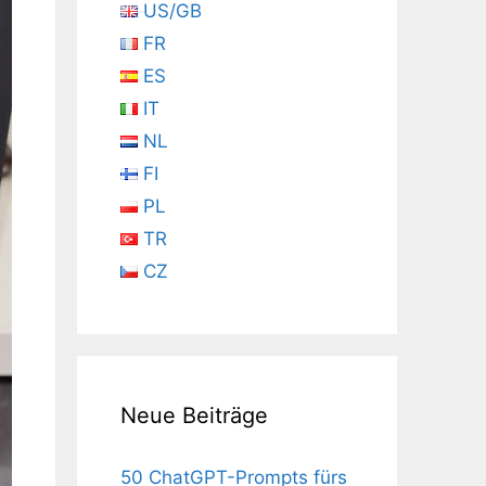
US/GB
FR
ES
IT
NL
FI
PL
TR
CZ
Neue Beiträge
50 ChatGPT-Prompts fürs