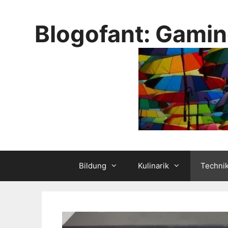
Skip
to
Blogofant: Gamin
content
Bildung
Kulinarik
Techni