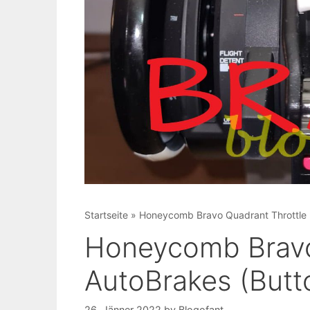
Startseite
»
Honeycomb Bravo Quadrant Throttle
Honeycomb Brav
AutoBrakes (Butt
26. Jänner 2022
by
Blogofant