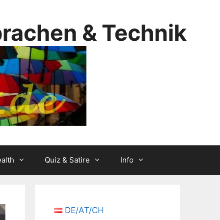
prachen & Technik
alth
Quiz & Satire
Info
DE/AT/CH