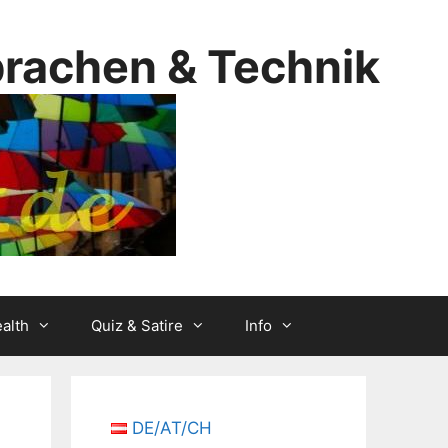
prachen & Technik
alth
Quiz & Satire
Info
DE/AT/CH