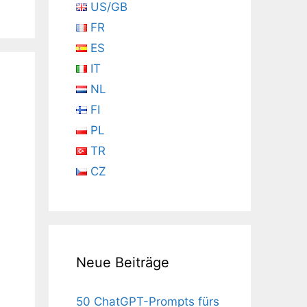
US/GB
FR
ES
IT
NL
FI
PL
TR
CZ
Neue Beiträge
50 ChatGPT-Prompts fürs