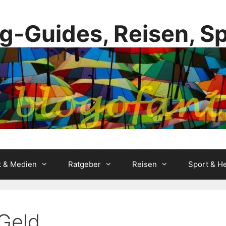
g-Guides, Reisen, S
k & Medien
Ratgeber
Reisen
Sport & He
 Geld