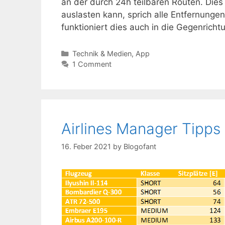
an der durch 24h teilbaren Routen. Die
auslasten kann, sprich alle Entfernungen 
funktioniert dies auch in die Gegenrich
Kategorien
Technik & Medien
,
App
1 Comment
Airlines Manager Tipps
16. Feber 2021
by
Blogofant