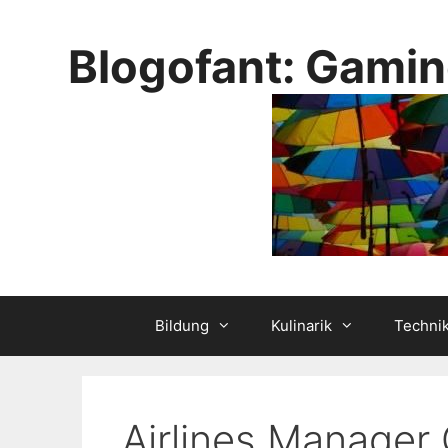
Skip
to
Blogofant: Gamin
content
Bildung
Kulinarik
Techni
Airlines Manager