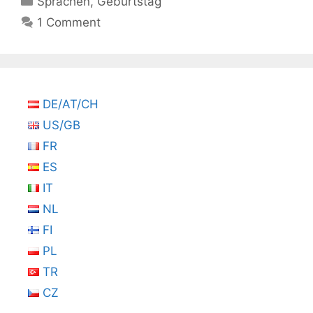
Sprachen
,
Geburtstag
1 Comment
DE/AT/CH
US/GB
FR
ES
IT
NL
FI
PL
TR
CZ