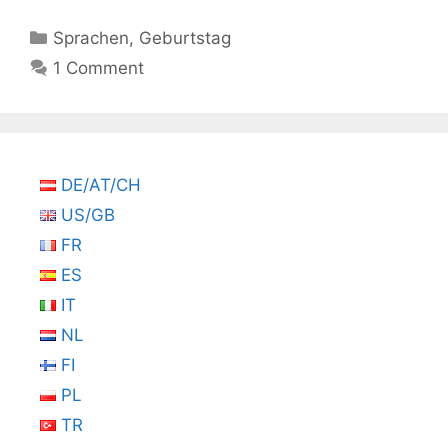
Kategorien
Sprachen
,
Geburtstag
1 Comment
DE/AT/CH
US/GB
FR
ES
IT
NL
FI
PL
TR