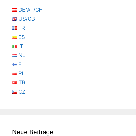
DE/AT/CH
US/GB
FR
ES
IT
NL
FI
PL
TR
CZ
Neue Beiträge