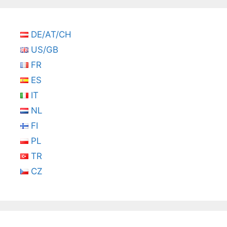
DE/AT/CH
US/GB
FR
ES
IT
NL
FI
PL
TR
CZ