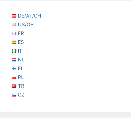
DE/AT/CH
US/GB
FR
ES
IT
NL
FI
PL
TR
CZ