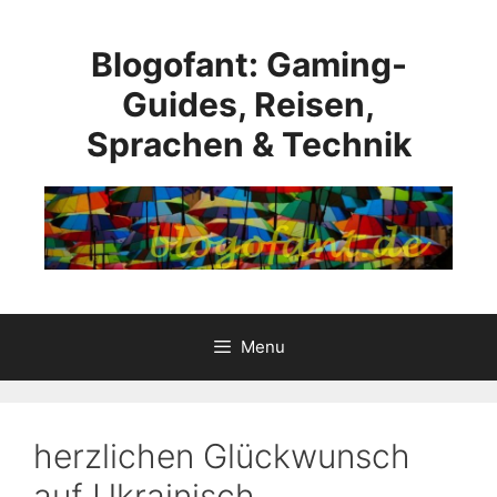
Skip
to
Blogofant: Gaming-
content
Guides, Reisen,
Sprachen & Technik
Menu
herzlichen Glückwunsch
auf Ukrainisch