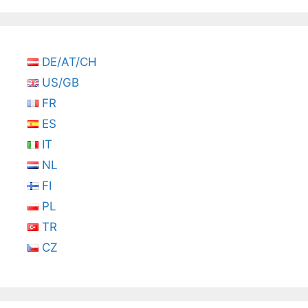
DE/AT/CH
US/GB
FR
ES
IT
NL
FI
PL
TR
CZ