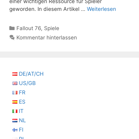
einer wichtigen Ressource für Spieler
geworden. In diesem Artikel …
Weiterlesen
Kategorien
Fallout 76
,
Spiele
Kommentar hinterlassen
DE/AT/CH
US/GB
FR
ES
IT
NL
FI
PL