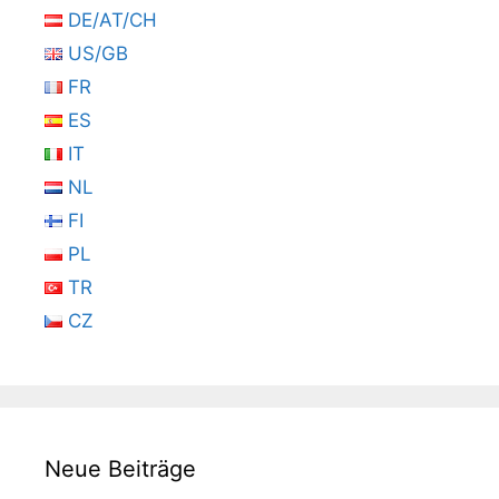
DE/AT/CH
US/GB
FR
ES
IT
NL
FI
PL
TR
CZ
Neue Beiträge