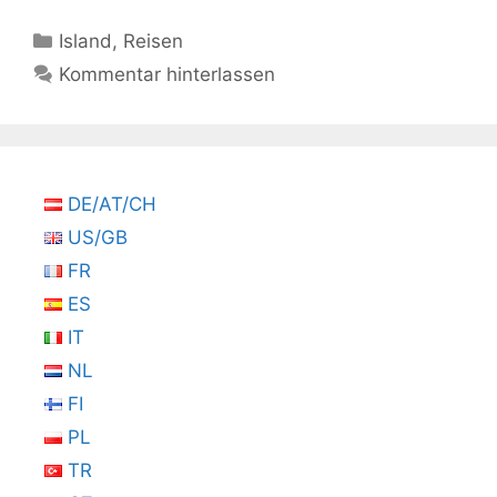
Kategorien
Island
,
Reisen
Kommentar hinterlassen
DE/AT/CH
US/GB
FR
ES
IT
NL
FI
PL
TR