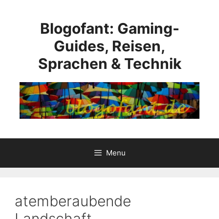
Skip
to
Blogofant: Gaming-
content
Guides, Reisen,
Sprachen & Technik
Menu
atemberaubende
Landschaft