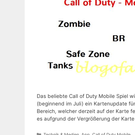
Das beliebte Call of Duty Mobile Spiel w
(beginnend im Juli) ein Kartenupdate für
Bereich, welcher derzeit auf der Karte 
es aufgrund der Vergrößerung der Karte
Kategorien
Technik & Medien
,
App
,
Call of Duty Mobile