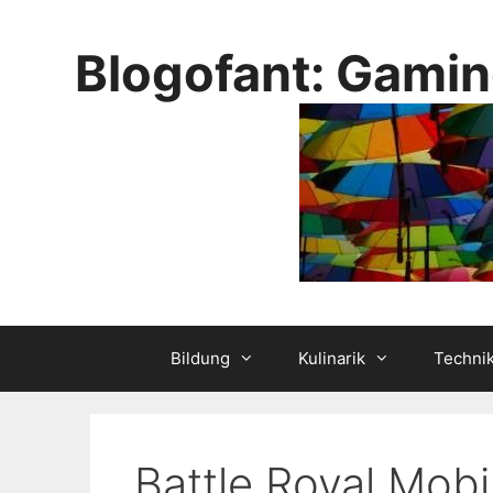
Skip
to
Blogofant: Gamin
content
Bildung
Kulinarik
Techni
Battle Royal Mobi