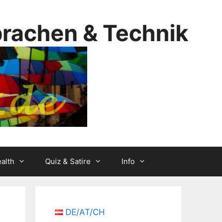
prachen & Technik
alth
Quiz & Satire
Info
DE/AT/CH