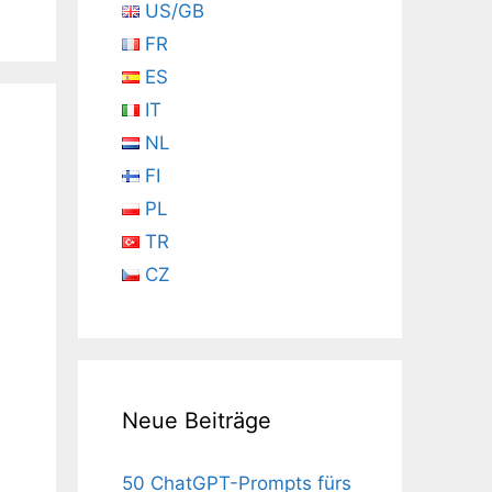
US/GB
FR
ES
IT
NL
FI
PL
TR
CZ
Neue Beiträge
50 ChatGPT-Prompts fürs