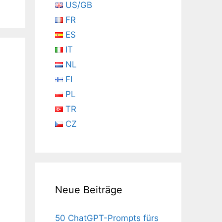
US/GB
FR
ES
IT
NL
FI
PL
TR
CZ
Neue Beiträge
50 ChatGPT-Prompts fürs