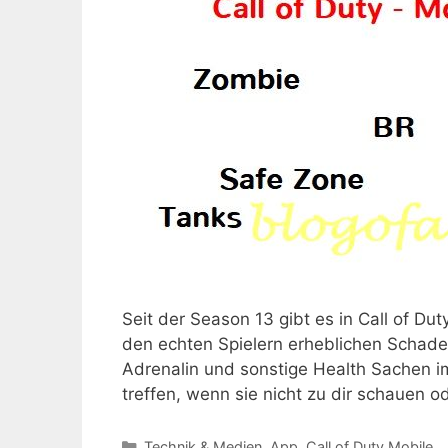
Seit der Season 13 gibt es in Call of Dut
den echten Spielern erheblichen Schade
Adrenalin und sonstige Health Sachen i
treffen, wenn sie nicht zu dir schauen 
Kategorien
Technik & Medien
,
App
,
Call of Duty Mobile