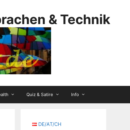
prachen & Technik
alth
Quiz & Satire
Info
DE/AT/CH