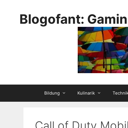
Skip
to
Blogofant: Gamin
content
Bildung
Kulinarik
Techni
Call of Duty Mobi