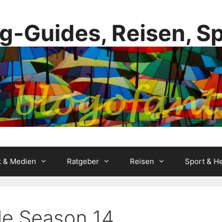
g-Guides, Reisen, S
k & Medien
Ratgeber
Reisen
Sport & He
le Season 14