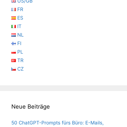
US/GB
FR
ES
IT
NL
FI
PL
TR
CZ
Neue Beiträge
50 ChatGPT-Prompts fürs Büro: E-Mails,