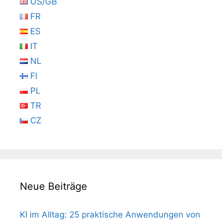
US/GB
FR
ES
IT
NL
FI
PL
TR
CZ
Neue Beiträge
KI im Alltag: 25 praktische Anwendungen von