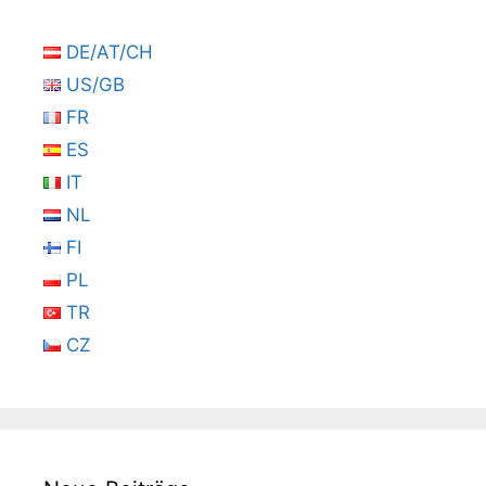
DE/AT/CH
US/GB
FR
ES
IT
NL
FI
PL
TR
CZ