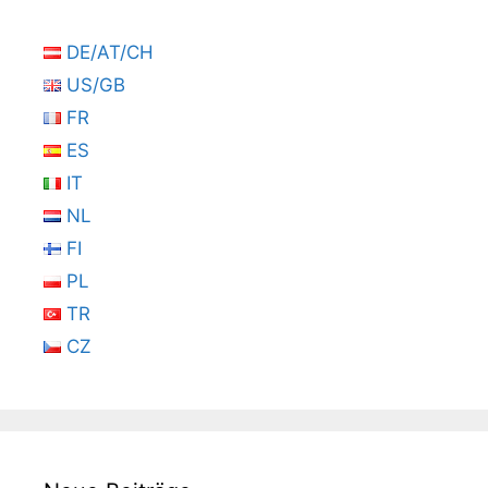
DE/AT/CH
US/GB
FR
ES
IT
NL
FI
PL
TR
CZ