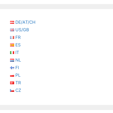
DE/AT/CH
US/GB
FR
ES
IT
NL
FI
PL
TR
CZ