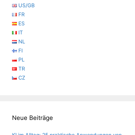
US/GB
FR
ES
IT
NL
FI
PL
TR
CZ
Neue Beiträge
KI im Alltag: 25 praktische Anwendungen von