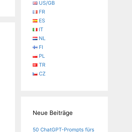
US/GB
FR
ES
IT
NL
FI
PL
TR
CZ
Neue Beiträge
50 ChatGPT-Prompts fürs