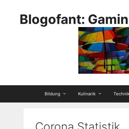
Skip
to
Blogofant: Gamin
content
Bildung
Kulinarik
Techni
Corona Statistik