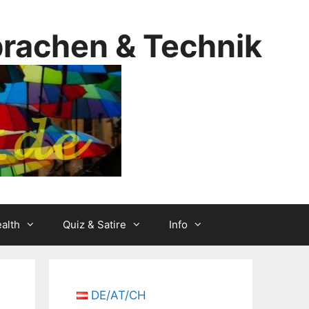
prachen & Technik
alth
Quiz & Satire
Info
DE/AT/CH