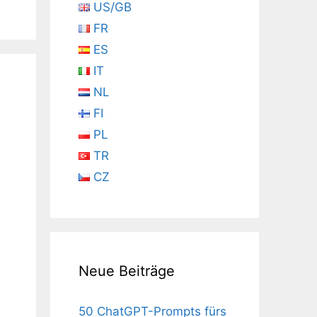
US/GB
FR
ES
IT
NL
FI
PL
TR
CZ
Neue Beiträge
50 ChatGPT-Prompts fürs