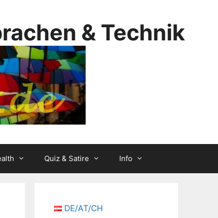
prachen & Technik
alth
Quiz & Satire
Info
DE/AT/CH