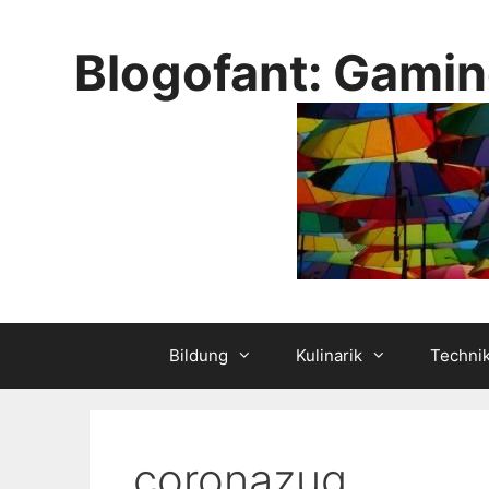
Skip
to
Blogofant: Gamin
content
Bildung
Kulinarik
Techni
coronazug