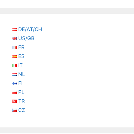
DE/AT/CH
US/GB
FR
ES
IT
NL
FI
PL
TR
CZ