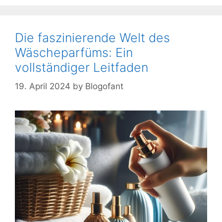
Die faszinierende Welt des
Wäscheparfüms: Ein
vollständiger Leitfaden
19. April 2024
by
Blogofant