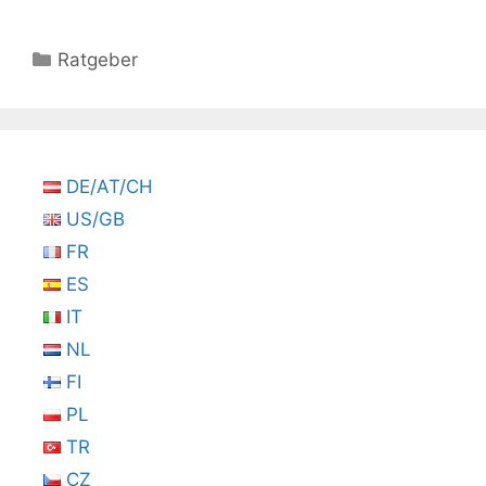
Kategorien
Ratgeber
DE/AT/CH
US/GB
FR
ES
IT
NL
FI
PL
TR
CZ