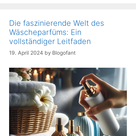
Die faszinierende Welt des
Wäscheparfüms: Ein
vollständiger Leitfaden
19. April 2024
by
Blogofant