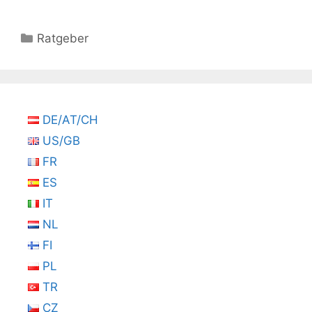
Kategorien
Ratgeber
DE/AT/CH
US/GB
FR
ES
IT
NL
FI
PL
TR
CZ