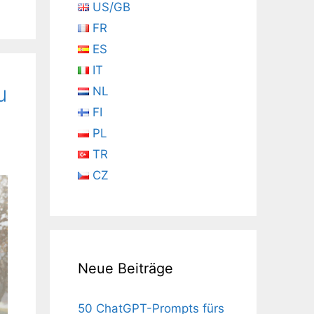
US/GB
FR
ES
IT
u
NL
FI
PL
TR
CZ
Neue Beiträge
50 ChatGPT-Prompts fürs