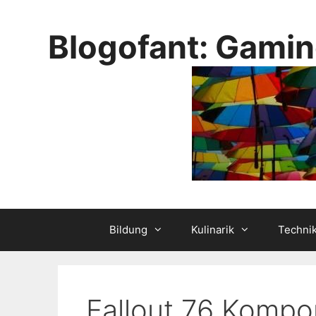
Skip
to
Blogofant: Gamin
content
Bildung
Kulinarik
Techni
Fallout 76 Komp