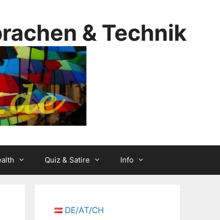
prachen & Technik
alth
Quiz & Satire
Info
DE/AT/CH