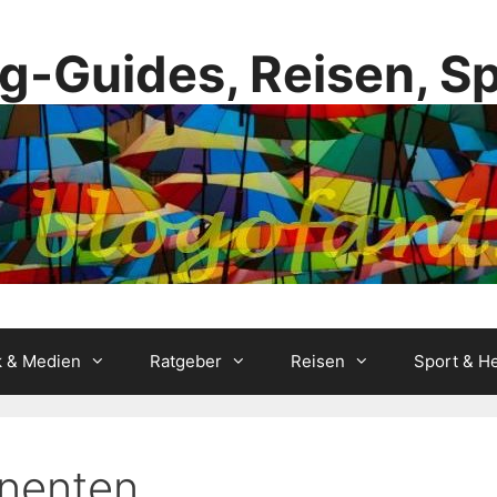
g-Guides, Reisen, S
k & Medien
Ratgeber
Reisen
Sport & He
onenten