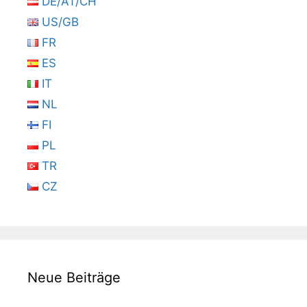
DE/AT/CH
US/GB
FR
ES
IT
NL
FI
PL
TR
CZ
Neue Beiträge