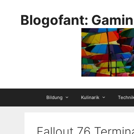
Skip
to
Blogofant: Gamin
content
Bildung
Kulinarik
Techni
Fallout 76 Termin