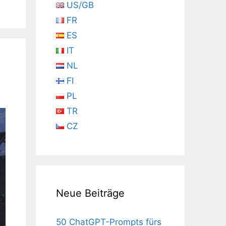
US/GB
FR
ES
IT
NL
FI
PL
TR
CZ
Neue Beiträge
50 ChatGPT-Prompts fürs