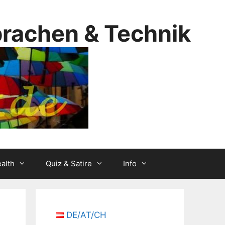
prachen & Technik
alth
Quiz & Satire
Info
DE/AT/CH