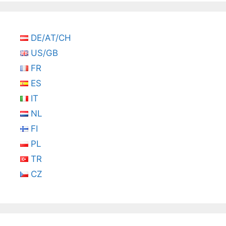
DE/AT/CH
US/GB
FR
ES
IT
NL
FI
PL
TR
CZ