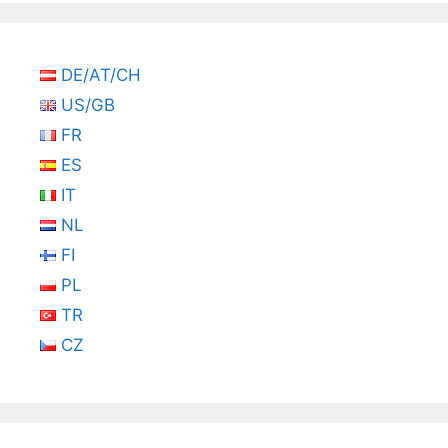
DE/AT/CH
US/GB
FR
ES
IT
NL
FI
PL
TR
CZ