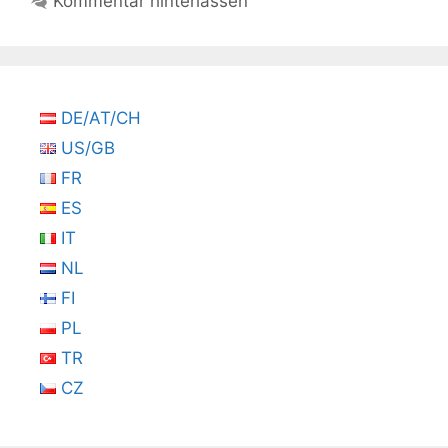
Kommentar hinterlassen
DE/AT/CH
US/GB
FR
ES
IT
NL
FI
PL
TR
CZ