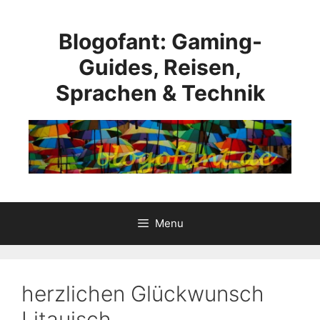
Skip
to
Blogofant: Gaming-
content
Guides, Reisen,
Sprachen & Technik
Menu
herzlichen Glückwunsch
Litauisch