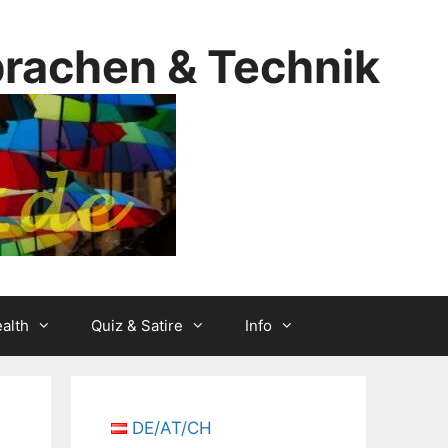
prachen & Technik
alth
Quiz & Satire
Info
DE/AT/CH