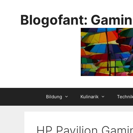
Skip
to
Blogofant: Gamin
content
Bildung
Kulinarik
Techni
HP Pavilion Gam