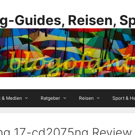
g-Guides, Reisen, S
k & Medien
Ratgeber
Reisen
Sport & He
ing 17-cd2075ng Review