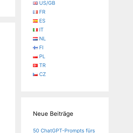
US/GB
FR
ES
IT
NL
FI
PL
TR
CZ
Neue Beiträge
50 ChatGPT-Prompts fürs