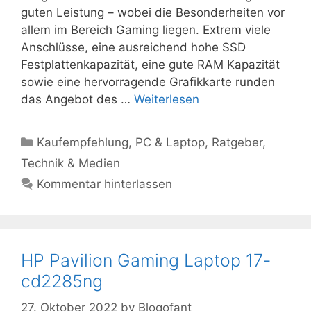
guten Leistung – wobei die Besonderheiten vor
allem im Bereich Gaming liegen. Extrem viele
Anschlüsse, eine ausreichend hohe SSD
Festplattenkapazität, eine gute RAM Kapazität
sowie eine hervorragende Grafikkarte runden
das Angebot des …
Weiterlesen
Kategorien
Kaufempfehlung
,
PC & Laptop
,
Ratgeber
,
Technik & Medien
Kommentar hinterlassen
HP Pavilion Gaming Laptop 17-
cd2285ng
27. Oktober 2022
by
Blogofant