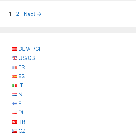
Seite
Seite
1
2
Next
→
DE/AT/CH
US/GB
FR
ES
IT
NL
FI
PL
TR
CZ