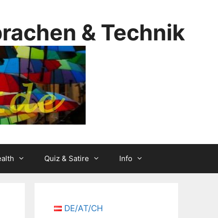
prachen & Technik
alth
Quiz & Satire
Info
DE/AT/CH