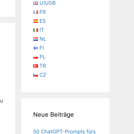
US/GB
FR
ES
IT
NL
FI
PL
TR
CZ
zu
Neue Beiträge
50 ChatGPT-Prompts fürs