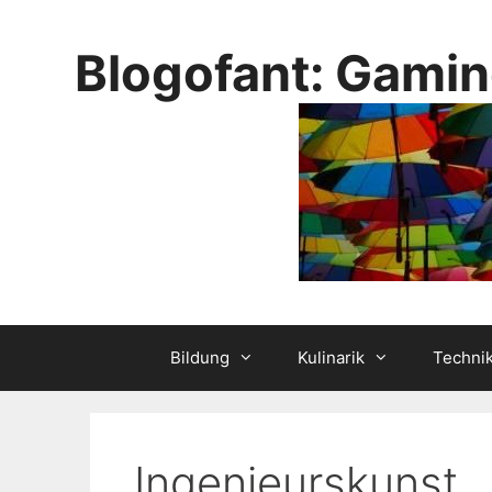
Skip
to
Blogofant: Gamin
content
Bildung
Kulinarik
Techni
Ingenieurskunst