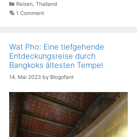
Kategorien
Reisen
,
Thailand
1 Comment
Wat Pho: Eine tiefgehende
Entdeckungsreise durch
Bangkoks ältesten Tempel
14. Mai 2023
by
Blogofant