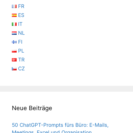
FR
ES
IT
NL
FI
PL
TR
CZ
Neue Beiträge
50 ChatGPT-Prompts fürs Büro: E-Mails,
Meetings, Excel und Organisation