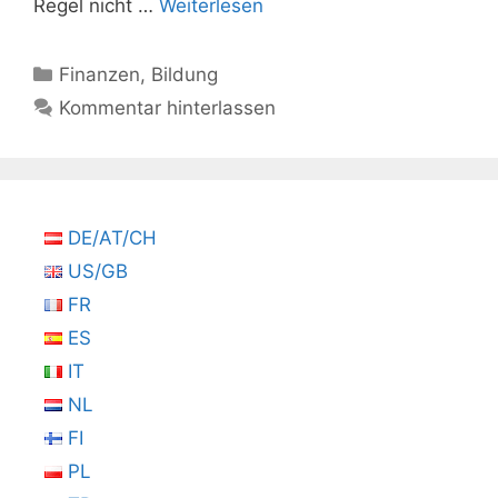
Regel nicht …
Weiterlesen
Kategorien
Finanzen
,
Bildung
Kommentar hinterlassen
DE/AT/CH
US/GB
FR
ES
IT
NL
FI
PL